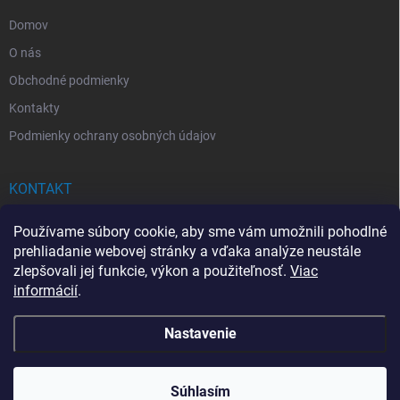
e
Domov
O nás
Obchodné podmienky
Kontakty
Podmienky ochrany osobných údajov
KONTAKT
info
@
drogerkovo.sk
Používame súbory cookie, aby sme vám umožnili pohodlné
prehliadanie webovej stránky a vďaka analýze neustále
zlepšovali jej funkcie, výkon a použiteľnosť.
Viac
informácií
.
📦 Stav objednávky
Nastavenie
Copyright 2026
Drogerkovo
. Všetky práva vyhradené.
Upraviť nastavenie
cookies
Súhlasím