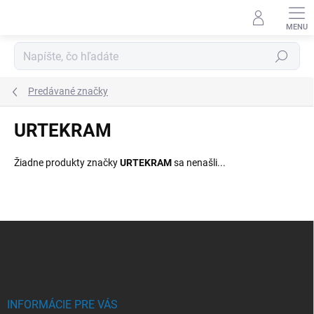
Prejsť
na
obsah
Hľadať
Predávané značky
URTEKRAM
Žiadne produkty značky
URTEKRAM
sa nenašli...
Z
á
p
ä
t
i
INFORMÁCIE PRE VÁS