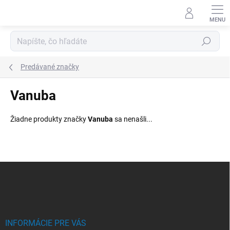
Prejsť
na
obsah
Hľadať
Predávané značky
Vanuba
Žiadne produkty značky
Vanuba
sa nenašli...
Z
á
p
ä
t
i
INFORMÁCIE PRE VÁS