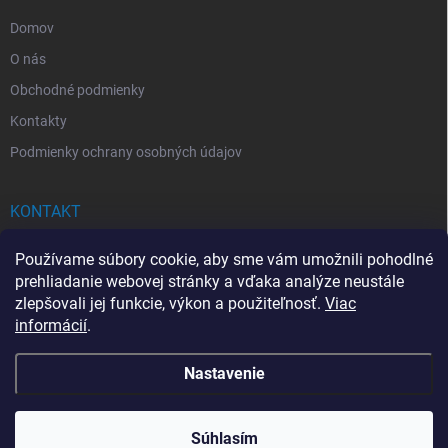
e
Domov
O nás
Obchodné podmienky
Kontakty
Podmienky ochrany osobných údajov
KONTAKT
info
@
drogerkovo.sk
Používame súbory cookie, aby sme vám umožnili pohodlné
prehliadanie webovej stránky a vďaka analýze neustále
zlepšovali jej funkcie, výkon a použiteľnosť.
Viac
informácií
.
📦 Stav objednávky
Nastavenie
Copyright 2026
Drogerkovo
. Všetky práva vyhradené.
Upraviť nastavenie
cookies
Súhlasím