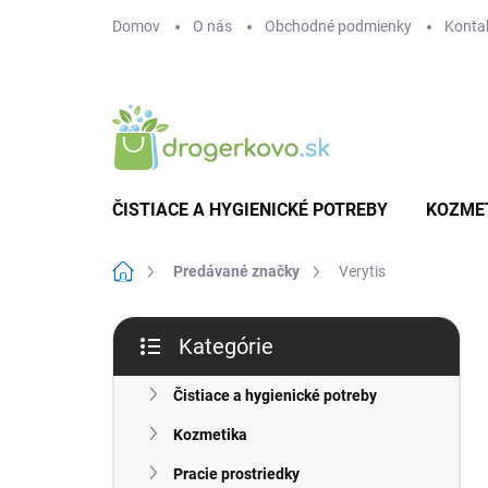
Prejsť
Domov
O nás
Obchodné podmienky
Konta
na
obsah
ČISTIACE A HYGIENICKÉ POTREBY
KOZME
Domov
Predávané značky
Verytis
B
Kategórie
o
Preskočiť
č
kategórie
n
Čistiace a hygienické potreby
ý
Kozmetika
p
a
Pracie prostriedky