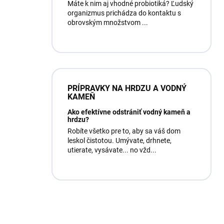
Máte k nim aj vhodné probiotiká? Ľudský
organizmus prichádza do kontaktu s
obrovským množstvom ...
PRÍPRAVKY NA HRDZU A VODNÝ
KAMEŇ
Ako efektívne odstrániť vodný kameň a
hrdzu?
Robíte všetko pre to, aby sa váš dom
leskol čistotou. Umývate, drhnete,
utierate, vysávate... no vžd...
Máte otázku?