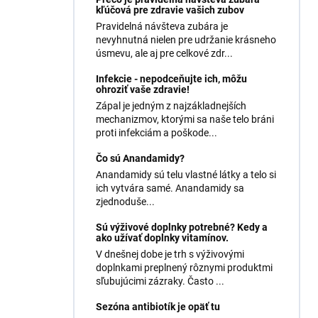
kľúčová pre zdravie vašich zubov
Pravidelná návšteva zubára je
nevyhnutná nielen pre udržanie krásneho
úsmevu, ale aj pre celkové zdr...
Infekcie - nepodceňujte ich, môžu
ohroziť vaše zdravie!
Zápal je jedným z najzákladnejších
mechanizmov, ktorými sa naše telo bráni
proti infekciám a poškode...
Čo sú Anandamidy?
Anandamidy sú telu vlastné látky a telo si
ich vytvára samé. Anandamidy sa
zjednoduše...
Sú výživové doplnky potrebné? Kedy a
ako užívať doplnky vitamínov.
V dnešnej dobe je trh s výživovými
doplnkami preplnený rôznymi produktmi
sľubujúcimi zázraky. Často ...
Sezóna antibiotík je opäť tu