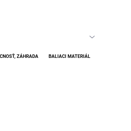
PRÁZDNY KOŠÍK
NÁKUPNÝ
KOŠÍK
CNOSŤ, ZÁHRADA
BALIACI MATERIÁL
KANCELÁRSKE