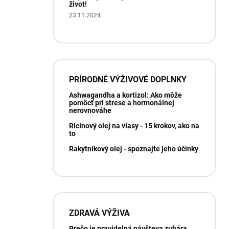
život!
23.11.2024
PRÍRODNÉ VÝŽIVOVÉ DOPLNKY
Ashwagandha a kortizol: Ako môže
pomôcť pri strese a hormonálnej
nerovnováhe
Ricínový olej na vlasy - 15 krokov, ako na
to
Rakytníkový olej - spoznajte jeho účinky
ZDRAVÁ VÝŽIVA
Prečo je pravidelná návšteva zubára