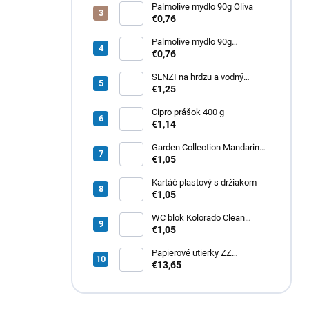
Palmolive mydlo 90g Oliva
€0,76
Palmolive mydlo 90g
Milk&amp;Honey
€0,76
SENZI na hrdzu a vodný
kameň 450 g
€1,25
Cipro prášok 400 g
€1,14
Garden Collection Mandarin
osviežovač vzduchu 300ml
€1,05
Kartáč plastový s držiakom
€1,05
WC blok Kolorado Clean
Aroma Exotické Kvety 40g
€1,05
Papierové utierky ZZ
zelené (4000ks) 1vrst.
€13,65
21x20cm