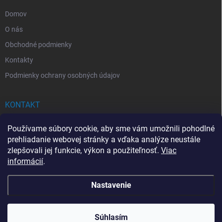
e
Domov
O nás
Obchodné podmienky
Kontakty
Podmienky ochrany osobných údajov
KONTAKT
info
@
drogerkovo.sk
Používame súbory cookie, aby sme vám umožnili pohodlné
prehliadanie webovej stránky a vďaka analýze neustále
zlepšovali jej funkcie, výkon a použiteľnosť.
Viac
informácií
.
📦 Stav objednávky
Nastavenie
Copyright 2026
Drogerkovo
. Všetky práva vyhradené.
Upraviť nastavenie
cookies
Súhlasím