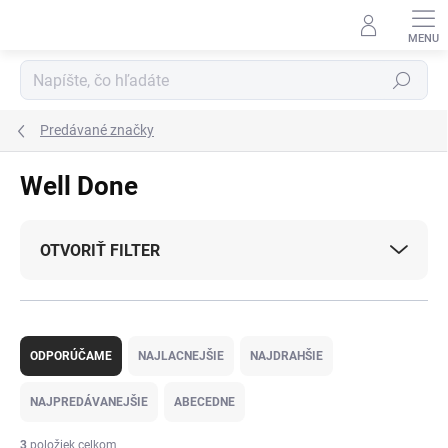
Prejsť
na
obsah
Hľadať
Predávané značky
Well Done
OTVORIŤ FILTER
R
a
ODPORÚČAME
NAJLACNEJŠIE
NAJDRAHŠIE
d
e
NAJPREDÁVANEJŠIE
ABECEDNE
n
i
3
položiek celkom