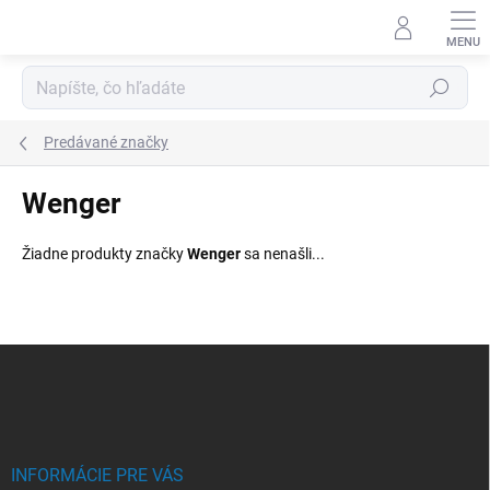
Prejsť
na
obsah
Hľadať
Predávané značky
Wenger
Žiadne produkty značky
Wenger
sa nenašli...
Z
á
p
ä
t
i
INFORMÁCIE PRE VÁS