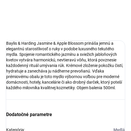
DETAILNÉ INFORMÁCIE
OPÝTAŤ SA
Baylis & Harding Jasmine & Apple Blossom prináša jemnú a
elegantnú starostlivosť o ruky v podobe luxusného tekutého
mydla. Spojenie romantického jazmínu a sviežich jabloňových
kvetov vytvára harmonickú, nevtieravú vôňu, ktorá povznesie
každodenný rituál umývania rúk. Krémové zloženie pokožku čistí,
hydratuje a zanecháva ju nádherne prevoňanú. Vďaka
prémiovému obalu je toto mydlo výbornou voľbou pre moderné
domácnosti, hotely, kancelárie či ako drobný darček, ktorý poteší
každého milovníka kvalitnej kozmetiky. Objem balenia 500ml.
Dodatočné parametre
Kategória
:
Mydlá