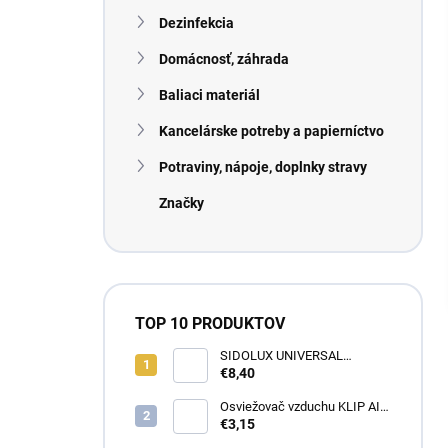
n
Dezinfekcia
e
l
Domácnosť, záhrada
Baliaci materiál
Kancelárske potreby a papierníctvo
Potraviny, nápoje, doplnky stravy
Značky
TOP 10 PRODUKTOV
SIDOLUX UNIVERSAL
Marseillské mydlo s
€8,40
levanduľou 5L
Osviežovač vzduchu KLIP AIR
TROPICAL
€3,15