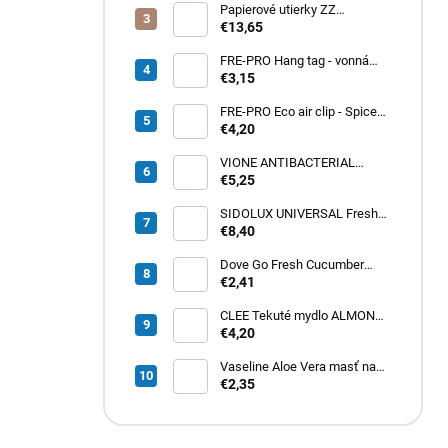
Papierové utierky ZZ
zelené (4000ks) 1vrst.
€13,65
21x20cm
FRE-PRO Hang tag - vonná
gelová záveska Spiced Apple
€3,15
1ks
FRE-PRO Eco air clip - Spiced
Apple 1ks
€4,20
VIONE ANTIBACTERIAL
tekuté mydlo 5L
€5,25
SIDOLUX UNIVERSAL Fresh
Lemon 5L
€8,40
Dove Go Fresh Cucumber
dámsky roll-on 50ml
€2,41
CLEE Tekuté mydlo ALMOND
cream 5L
€4,20
Vaseline Aloe Vera masť na
pery 20g
€2,35