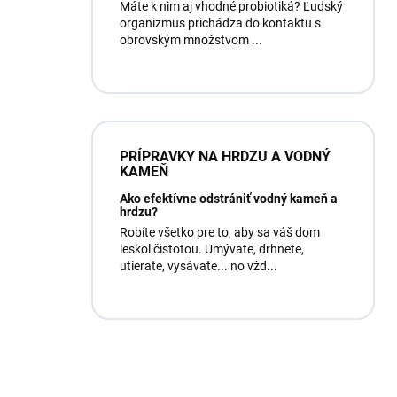
Máte k nim aj vhodné probiotiká? Ľudský
organizmus prichádza do kontaktu s
obrovským množstvom ...
PRÍPRAVKY NA HRDZU A VODNÝ
KAMEŇ
Ako efektívne odstrániť vodný kameň a
hrdzu?
Robíte všetko pre to, aby sa váš dom
leskol čistotou. Umývate, drhnete,
utierate, vysávate... no vžd...
Máte otázku?