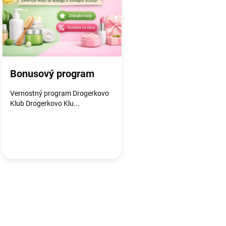
s
č
l
á
n
k
o
Bonusový program
v
Vernostný program Drogerkovo
Klub Drogerkovo Klu...
O
v
l
á
d