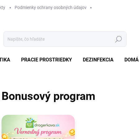
kty
Podmienky ochrany osobných údajov
Hľadať
TIKA
PRACIE PROSTRIEDKY
DEZINFEKCIA
DOMÁ
Bonusový program
V
ý
p
i