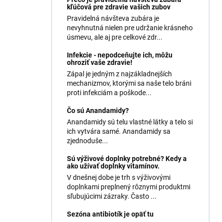
kľúčová pre zdravie vašich zubov
Pravidelná návšteva zubára je
nevyhnutná nielen pre udržanie krásneho
úsmevu, ale aj pre celkové zdr...
Infekcie - nepodceňujte ich, môžu
ohroziť vaše zdravie!
Zápal je jedným z najzákladnejších
mechanizmov, ktorými sa naše telo bráni
proti infekciám a poškode...
Čo sú Anandamidy?
Anandamidy sú telu vlastné látky a telo si
ich vytvára samé. Anandamidy sa
zjednoduše...
Sú výživové doplnky potrebné? Kedy a
ako užívať doplnky vitamínov.
V dnešnej dobe je trh s výživovými
doplnkami preplnený rôznymi produktmi
sľubujúcimi zázraky. Často ...
Sezóna antibiotík je opäť tu