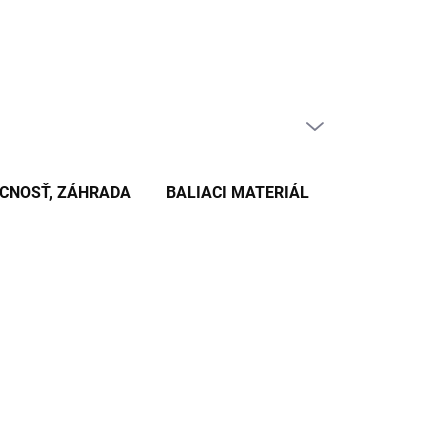
PRÁZDNY KOŠÍK
NÁKUPNÝ
KOŠÍK
CNOSŤ, ZÁHRADA
BALIACI MATERIÁL
KANCELÁRSKE