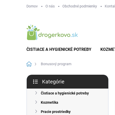
Prejsť
Domov
O nás
Obchodné podmienky
Konta
na
obsah
ČISTIACE A HYGIENICKÉ POTREBY
KOZME
Domov
Bonusový program
B
Kategórie
o
Preskočiť
č
kategórie
n
Čistiace a hygienické potreby
ý
Kozmetika
p
a
Pracie prostriedky