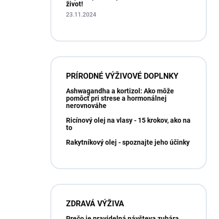
život!
23.11.2024
PRÍRODNÉ VÝŽIVOVÉ DOPLNKY
Ashwagandha a kortizol: Ako môže
pomôcť pri strese a hormonálnej
nerovnováhe
Ricínový olej na vlasy - 15 krokov, ako na
to
Rakytníkový olej - spoznajte jeho účinky
ZDRAVÁ VÝŽIVA
Prečo je pravidelná návšteva zubára