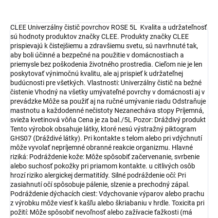
CLEE Univerzálny čistič povrchov ROSE 5L Kvalita a udržateľnosť
sú hodnoty produktov značky CLEE. Produkty značky CLEE
prispievajú k čistejšiemu a zdravšiemu svetu, sú navrhnuté tak,
aby boli účinné a bezpečné na použitie v domácnostiach a
priemysle bez poškodenia životného prostredia. Cieľom nie je len
poskytovať výnimočnú kvalitu, ale aj prispieť k udržateľnej
budúcnosti pre všetkých. Vlastnosti: Univerzálny čistič na bežné
čistenie Vhodný na všetky umývateľné povrchy v domácnosti aj v
prevádzke Môže sa použiť aj na ručné umývanie riadu Odstraňuje
mastnotu a každodenné nečistoty Nezanecháva stopy Príjemná,
svieža kvetinová vôňa Cena je za bal./5L Pozor: Dráždivý produkt
Tento výrobok obsahuje látky, ktoré nesú výstražný piktogram
GHS07 (Dráždivé látky). Pri kontakte s telom alebo pri vdýchnutí
môže vyvolať nepríjemné obranné reakcie organizmu. Hlavné
riziká: Podráždenie kože: Môže spôsobiť začervenanie, svrbenie
alebo suchosť pokožky pri priamom kontakte. u citlivých osôb
hrozí riziko alergickej dermatitídy. Silné podráždenie očí: Pri
zasiahnutí očí spôsobuje pálenie, slzenie a prechodný zápal.
Podráždenie dýchacích ciest: Vdychovanie výparov alebo prachu
z výrobku môže viesť k kašľu alebo škriabaniu v hrdle. Toxicita pri
požití: Môže spôsobiť nevoľnosť alebo zažívacie ťažkosti (má