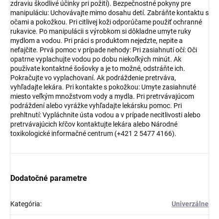
zdraviu škodlivé účinky pri požití). Bezpečnostné pokyny pre
manipuláciu: Uchovávajte mimo dosahu detí. Zabráňte kontaktu s
očami a pokožkou. Pri citlivej koži odporúčame použiť ochranné
rukavice. Po manipulácii s výrobkom si dôkladne umyte ruky
mydlom a vodou. Pri práci s produktom nejedzte, nepite a
nefajčite. Prvá pomoc v prípade nehody: Pri zasiahnutí očí: Oči
opatrne vyplachujte vodou po dobu niekoľkých minút. Ak
používate kontaktné šošovky a je to možné, odstráňte ich.
Pokračujte vo vyplachovaní. Ak podráždenie pretrváva,
vyhľadajte lekára. Pri kontakte s pokožkou: Umyte zasiahnuté
miesto veľkým množstvom vody a mydla. Pri pretrvávajúcom
podráždení alebo vyrážke vyhľadajte lekársku pomoc. Pri
prehltnutí: Vypláchnite ústa vodou a v prípade necitlivosti alebo
pretrvávajúcich kŕčov kontaktujte lekára alebo Národné
toxikologické informačné centrum (+421 2 5477 4166).
Dodatočné parametre
Kategória
:
Univerzálne