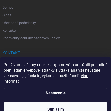
e
Domov
O nás
Obchodné podmienky
Kontakty
Podmienky ochrany osobných údajov
KONTAKT
info
@
drogerkovo.sk
Používame súbory cookie, aby sme vám umožnili pohodlné
prehliadanie webovej stránky a vďaka analýze neustále
zlepšovali jej funkcie, výkon a použiteľnosť.
Viac
informácií
.
📦 Stav objednávky
Nastavenie
Copyright 2026
Drogerkovo
. Všetky práva vyhradené.
Upraviť nastavenie
cookies
Súhlasím