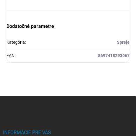
Dodatočné parametre
Kategória
:
Spreje
EAN
:
8697418293067
Z
á
p
ä
t
i
INFORMÁCIE PRE VÁS