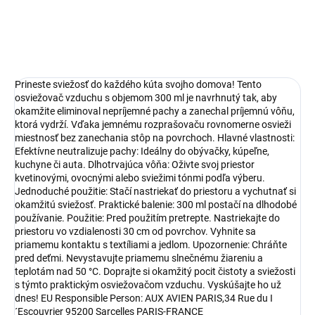
DETAILNÉ INFORMÁCIE
OPÝTAŤ SA
Prineste sviežosť do každého kúta svojho domova! Tento
osviežovač vzduchu s objemom 300 ml je navrhnutý tak, aby
okamžite eliminoval nepríjemné pachy a zanechal príjemnú vôňu,
ktorá vydrží. Vďaka jemnému rozprašovaču rovnomerne osvieži
miestnosť bez zanechania stôp na povrchoch. Hlavné vlastnosti:
Efektívne neutralizuje pachy: Ideálny do obývačky, kúpeľne,
kuchyne či auta. Dlhotrvajúca vôňa: Oživte svoj priestor
kvetinovými, ovocnými alebo sviežimi tónmi podľa výberu.
Jednoduché použitie: Stačí nastriekať do priestoru a vychutnať si
okamžitú sviežosť. Praktické balenie: 300 ml postačí na dlhodobé
používanie. Použitie: Pred použitím pretrepte. Nastriekajte do
priestoru vo vzdialenosti 30 cm od povrchov. Vyhnite sa
priamemu kontaktu s textíliami a jedlom. Upozornenie: Chráňte
pred deťmi. Nevystavujte priamemu slnečnému žiareniu a
teplotám nad 50 °C. Doprajte si okamžitý pocit čistoty a sviežosti
s týmto praktickým osviežovačom vzduchu. Vyskúšajte ho už
dnes! EU Responsible Person: AUX AVIEN PARIS,34 Rue du I
´Escouvrier 95200 Sarcelles PARIS-FRANCE