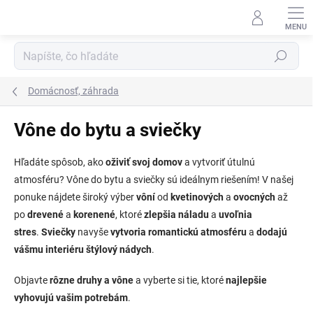
Prejsť
na
obsah
Hľadať
Domácnosť, záhrada
Vône do bytu a sviečky
Hľadáte spôsob, ako
oživiť svoj domov
a vytvoriť útulnú
atmosféru? Vône do bytu a sviečky sú ideálnym riešením! V našej
ponuke nájdete široký výber
vôní
od
kvetinových
a
ovocných
až
po
drevené
a
korenené
, ktoré
zlepšia náladu
a
uvoľnia
stres
.
Sviečky
navyše
vytvoria romantickú atmosféru
a
dodajú
vášmu interiéru štýlový nádych
.
Objavte
rôzne druhy a vône
a vyberte si tie, ktoré
najlepšie
vyhovujú vašim potrebám
.