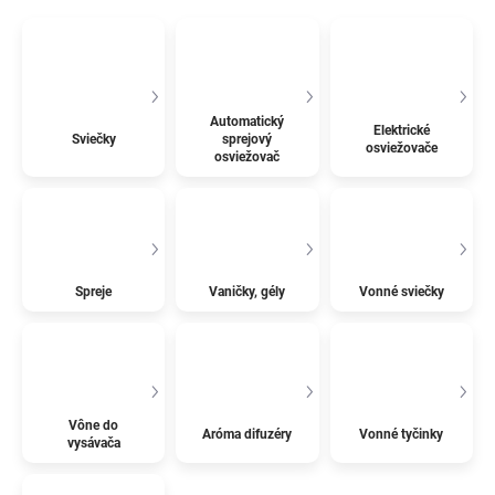
Automatický
Elektrické
Sviečky
sprejový
osviežovače
osviežovač
Spreje
Vaničky, gély
Vonné sviečky
Vône do
Aróma difuzéry
Vonné tyčinky
vysávača