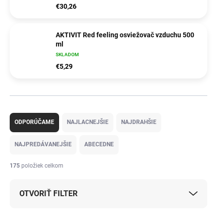
€30,26
AKTIVIT Red feeling osviežovač vzduchu 500
ml
SKLADOM
€5,29
R
a
ODPORÚČAME
NAJLACNEJŠIE
NAJDRAHŠIE
d
e
NAJPREDÁVANEJŠIE
ABECEDNE
n
i
175
položiek celkom
e
p
OTVORIŤ FILTER
r
o
d