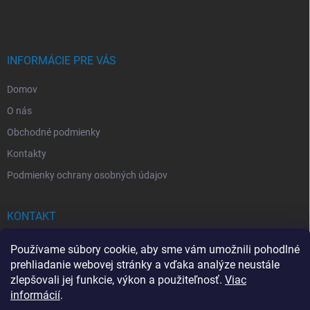
á
p
ä
t
i
INFORMÁCIE PRE VÁS
e
Domov
O nás
Obchodné podmienky
Kontakty
Podmienky ochrany osobných údajov
KONTAKT
info
@
drogerkovo.sk
Používame súbory cookie, aby sme vám umožnili pohodlné
prehliadanie webovej stránky a vďaka analýze neustále
zlepšovali jej funkcie, výkon a použiteľnosť.
Viac
informácií
.