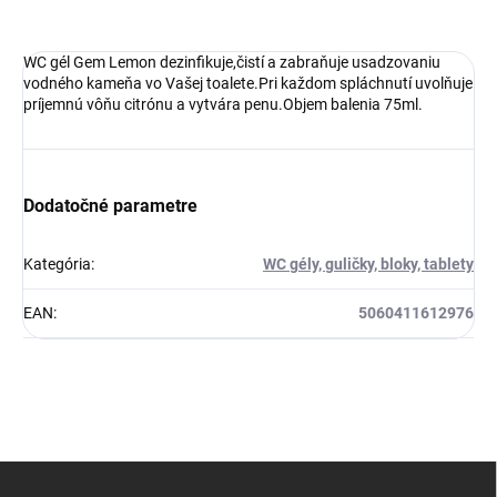
WC gél Gem Lemon dezinfikuje,čistí a zabraňuje usadzovaniu
vodného kameňa vo Vašej toalete.Pri každom spláchnutí uvolňuje
príjemnú vôňu citrónu a vytvára penu.Objem balenia 75ml.
Dodatočné parametre
Kategória
:
WC gély, guličky, bloky, tablety
EAN
:
5060411612976
Z