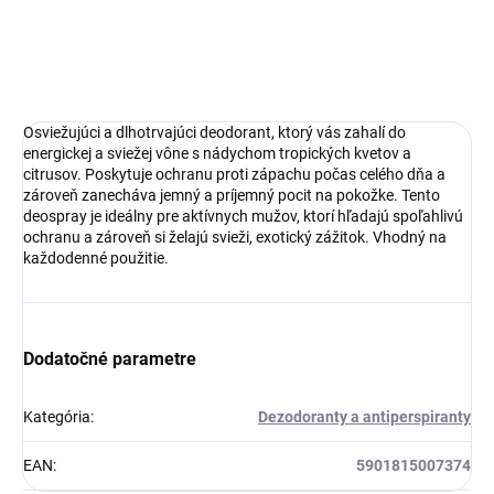
DETAILNÉ INFORMÁCIE
OPÝTAŤ SA
Osviežujúci a dlhotrvajúci deodorant, ktorý vás zahalí do
energickej a sviežej vône s nádychom tropických kvetov a
citrusov. Poskytuje ochranu proti zápachu počas celého dňa a
zároveň zanecháva jemný a príjemný pocit na pokožke. Tento
deospray je ideálny pre aktívnych mužov, ktorí hľadajú spoľahlivú
ochranu a zároveň si želajú svieži, exotický zážitok. Vhodný na
každodenné použitie.
Dodatočné parametre
Kategória
:
Dezodoranty a antiperspiranty
EAN
:
5901815007374