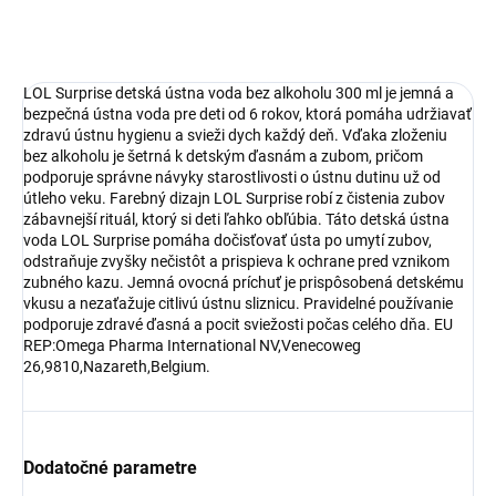
OPÝTAŤ SA
LOL Surprise detská ústna voda bez alkoholu 300 ml je jemná a
bezpečná ústna voda pre deti od 6 rokov, ktorá pomáha udržiavať
zdravú ústnu hygienu a svieži dych každý deň. Vďaka zloženiu
bez alkoholu je šetrná k detským ďasnám a zubom, pričom
podporuje správne návyky starostlivosti o ústnu dutinu už od
útleho veku. Farebný dizajn LOL Surprise robí z čistenia zubov
zábavnejší rituál, ktorý si deti ľahko obľúbia. Táto detská ústna
voda LOL Surprise pomáha dočisťovať ústa po umytí zubov,
odstraňuje zvyšky nečistôt a prispieva k ochrane pred vznikom
zubného kazu. Jemná ovocná príchuť je prispôsobená detskému
vkusu a nezaťažuje citlivú ústnu sliznicu. Pravidelné používanie
podporuje zdravé ďasná a pocit sviežosti počas celého dňa. EU
REP:Omega Pharma International NV,Venecoweg
26,9810,Nazareth,Belgium.
Dodatočné parametre