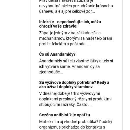
Pravidelná návšteva zubára je
nevyhnutná nielen pre udržanie krásneho
úsmevu, ale aj pre celkové zdr...
Infekcie - nepodceňujte ich, môžu
ohroziť vaše zdravie!
Zápal je jedným z najzákladnejších
mechanizmov, ktorými sa naše telo bráni
proti infekciám a poškode...
Čo sú Anandamidy?
Anandamidy sú telu vlastné látky a telo si
ich vytvára samé. Anandamidy sa
zjednoduše...
Sú výživové doplnky potrebné? Kedy a
ako užívať doplnky vitamínov.
V dnešnej dobe je trh s výživovými
doplnkami preplnený rôznymi produktmi
sľubujúcimi zázraky. Často ...
Sezóna antibiotík je opäť tu
Máte k nim aj vhodné probiotiká? Ľudský
organizmus prichádza do kontaktu s