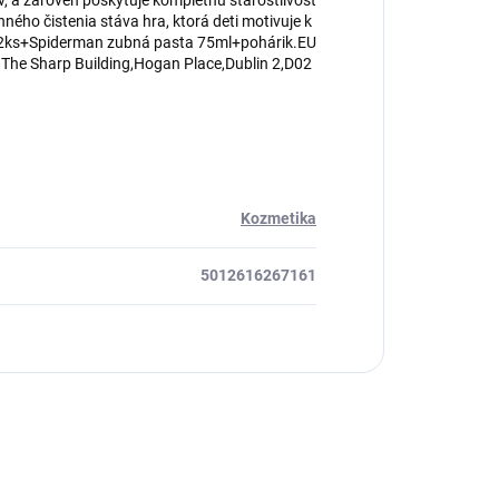
ov, a zároveň poskytuje kompletnú starostlivosť
ého čistenia stáva hra, ktorá deti motivuje k
 2ks+Spiderman zubná pasta 75ml+pohárik.EU
.The Sharp Building,Hogan Place,Dublin 2,D02
Kozmetika
5012616267161