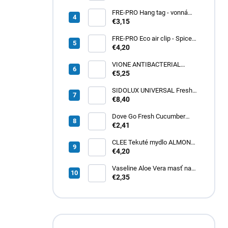
21x20cm
FRE-PRO Hang tag - vonná
gelová záveska Spiced Apple
€3,15
1ks
FRE-PRO Eco air clip - Spiced
Apple 1ks
€4,20
VIONE ANTIBACTERIAL
tekuté mydlo 5L
€5,25
SIDOLUX UNIVERSAL Fresh
Lemon 5L
€8,40
Dove Go Fresh Cucumber
dámsky roll-on 50ml
€2,41
CLEE Tekuté mydlo ALMOND
cream 5L
€4,20
Vaseline Aloe Vera masť na
pery 20g
€2,35