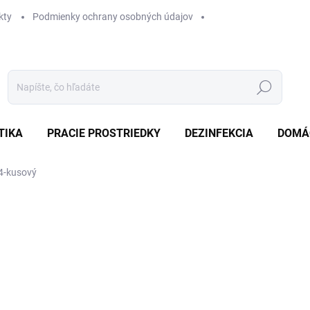
kty
Podmienky ochrany osobných údajov
Hľadať
TIKA
PRACIE PROSTRIEDKY
DEZINFEKCIA
DOMÁ
 4-kusový
Neohodnotené
Podrobnosti hodnotenia
ZNAČKA:
KID
AKCIA
TIP
€5
Jedn
SK