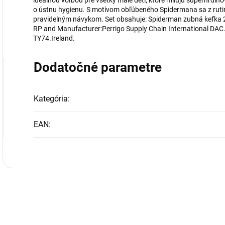
ideálnou voľbou pre všetky malé deti, ktoré milujú superhrdin
o ústnu hygienu. S motívom obľúbeného Spidermana sa z rutinn
pravidelným návykom. Set obsahuje: Spiderman zubná kefka
RP and Manufacturer:Perrigo Supply Chain International DAC
TY74.Ireland.
Dodatočné parametre
Kategória
:
EAN
: