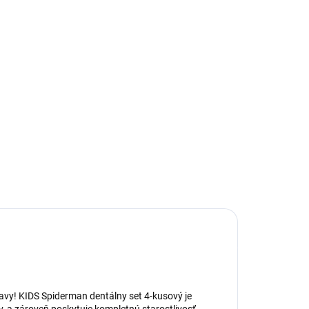
:
−
+
Pridať do košíka
ILNÉ INFORMÁCIE
OPÝTAŤ SA
avy! KIDS Spiderman dentálny set 4-kusový je