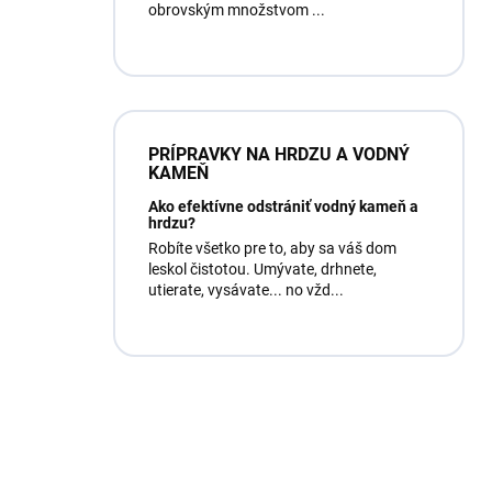
obrovským množstvom ...
PRÍPRAVKY NA HRDZU A VODNÝ
KAMEŇ
Ako efektívne odstrániť vodný kameň a
hrdzu?
Robíte všetko pre to, aby sa váš dom
leskol čistotou. Umývate, drhnete,
utierate, vysávate... no vžd...
Máte otázku?
Obráťte sa na nás.