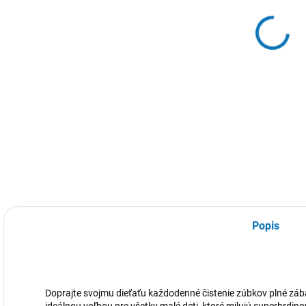
cena
DETA
Popis
Doprajte svojmu dieťaťu každodenné čistenie zúbkov plné záb