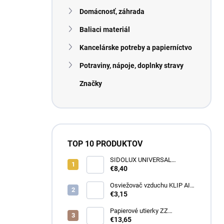
Domácnosť, záhrada
Baliaci materiál
Kancelárske potreby a papierníctvo
Potraviny, nápoje, doplnky stravy
Značky
TOP 10 PRODUKTOV
SIDOLUX UNIVERSAL
Marseillské mydlo s
€8,40
levanduľou 5L
Osviežovač vzduchu KLIP AIR
TROPICAL
€3,15
Papierové utierky ZZ
zelené (4000ks) 1vrst.
€13,65