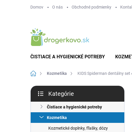
Prejsť
Domov
O nás
Obchodné podmienky
Konta
na
obsah
ČISTIACE A HYGIENICKÉ POTREBY
KOZME
Domov
Kozmetika
KIDS Spiderman dentálny set
B
Kategórie
o
Preskočiť
č
kategórie
n
Čistiace a hygienické potreby
ý
Kozmetika
p
a
Kozmetické doplnky, fľašky, dózy