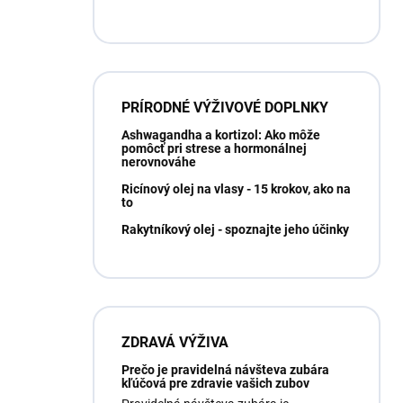
PRÍRODNÉ VÝŽIVOVÉ DOPLNKY
Ashwagandha a kortizol: Ako môže
pomôcť pri strese a hormonálnej
nerovnováhe
Ricínový olej na vlasy - 15 krokov, ako na
to
Rakytníkový olej - spoznajte jeho účinky
ZDRAVÁ VÝŽIVA
Prečo je pravidelná návšteva zubára
kľúčová pre zdravie vašich zubov