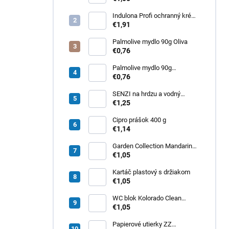
Indulona Profi ochranný krém
na ruky 100ml
€1,91
Palmolive mydlo 90g Oliva
€0,76
Palmolive mydlo 90g
Milk&amp;Honey
€0,76
SENZI na hrdzu a vodný
kameň 450 g
€1,25
Cipro prášok 400 g
€1,14
Garden Collection Mandarin
osviežovač vzduchu 300ml
€1,05
Kartáč plastový s držiakom
€1,05
WC blok Kolorado Clean
Aroma Exotické Kvety 40g
€1,05
Papierové utierky ZZ