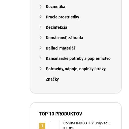
Kozmetika
Pracie prostriedky
Dezinfekcia
Domácnosť, záhrada
Baliaci materiál
Kancelárske potreby a papierníctvo
Potraviny, nápoje, doplnky stravy
Značky
TOP 10 PRODUKTOV
Solvina INDUSTRY umývacia
pasta na ruky 450g
€1,05