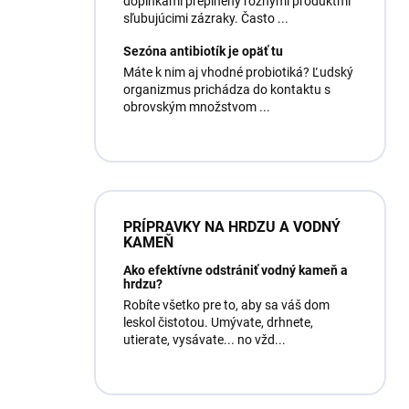
doplnkami preplnený rôznymi produktmi
sľubujúcimi zázraky. Často ...
Sezóna antibiotík je opäť tu
Máte k nim aj vhodné probiotiká? Ľudský
organizmus prichádza do kontaktu s
obrovským množstvom ...
PRÍPRAVKY NA HRDZU A VODNÝ
KAMEŇ
Ako efektívne odstrániť vodný kameň a
hrdzu?
Robíte všetko pre to, aby sa váš dom
leskol čistotou. Umývate, drhnete,
utierate, vysávate... no vžd...