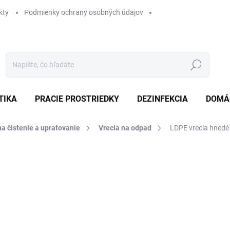
kty
Podmienky ochrany osobných údajov
Hľadať
TIKA
PRACIE PROSTRIEDKY
DEZINFEKCIA
DOMÁ
a čistenie a upratovanie
Vrecia na odpad
LDPE vrecia hnedé
Neohodnotené
Podrobnosti hodnotenia
€1
Jedn
SK
cena