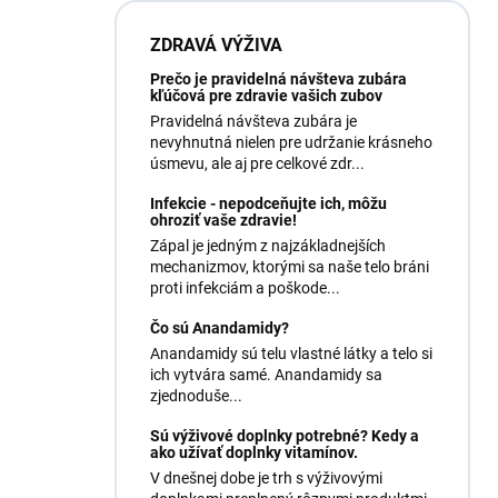
ZDRAVÁ VÝŽIVA
Prečo je pravidelná návšteva zubára
kľúčová pre zdravie vašich zubov
Pravidelná návšteva zubára je
nevyhnutná nielen pre udržanie krásneho
úsmevu, ale aj pre celkové zdr...
Infekcie - nepodceňujte ich, môžu
ohroziť vaše zdravie!
Zápal je jedným z najzákladnejších
mechanizmov, ktorými sa naše telo bráni
proti infekciám a poškode...
Čo sú Anandamidy?
Anandamidy sú telu vlastné látky a telo si
ich vytvára samé. Anandamidy sa
zjednoduše...
Sú výživové doplnky potrebné? Kedy a
ako užívať doplnky vitamínov.
V dnešnej dobe je trh s výživovými