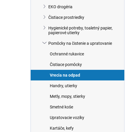
n
EKO drogéria
e
l
Čistiace prostriedky
Hygienické potreby, toaletný papier,
papierové utierky
Pomôcky na čistenie a upratovanie
Ochranné rukavice
Čistiace pomôcky
Vrecia na odpad
Handry, utierky
Metly, mopy, stierky
Smetné koše
Upratovacie vozíky
Kartáče, kefy