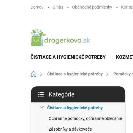
Prejsť
Domov
O nás
Obchodné podmienky
Konta
na
obsah
ČISTIACE A HYGIENICKÉ POTREBY
KOZME
Domov
Čistiace a hygienické potreby
Pomôcky n
B
Kategórie
o
Preskočiť
č
kategórie
n
Čistiace a hygienické potreby
ý
Ochranné pomôcky, ochranné oblečenie
p
a
Zásobníky a dávkovače