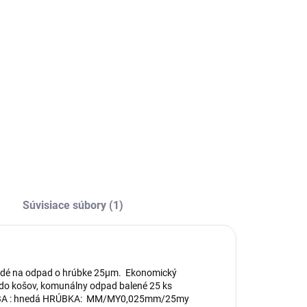
−
+
Pridať do košíka
ILNÉ INFORMÁCIE
OPÝTAŤ SA
Súvisiace súbory (1)
edé na odpad o hrúbke 25μm. Ekonomický
 do košov, komunálny odpad balené 25 ks
ARBA : hnedá HRÚBKA: MM/MY0,025mm/25my