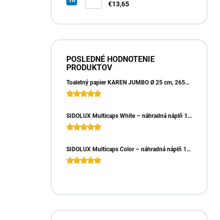
zelené (4000ks) 1vrst.
€13,65
21x20cm
POSLEDNÉ HODNOTENIE
PRODUKTOV
Toaletný papier KAREN JUMBO Ø 25 cm, 265m, 2vrst. (6ks)
SIDOLUX Multicaps White – náhradná náplň 10ks
SIDOLUX Multicaps Color – náhradná náplň 10ks