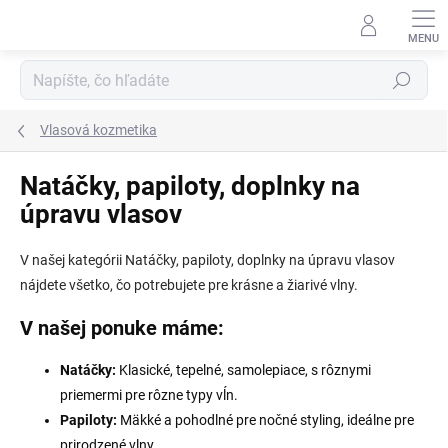
Prejsť
na
obsah
Hľadať
Vlasová kozmetika
Natáčky, papiloty, doplnky na
úpravu vlasov
V našej kategórii Natáčky, papiloty, doplnky na úpravu vlasov
nájdete všetko, čo potrebujete pre krásne a žiarivé vlny.
V našej ponuke máme:
Natáčky:
Klasické, tepelné, samolepiace, s rôznymi
priemermi pre rôzne typy vĺn.
Papiloty:
Mäkké a pohodlné pre nočné styling, ideálne pre
prirodzené vlny.