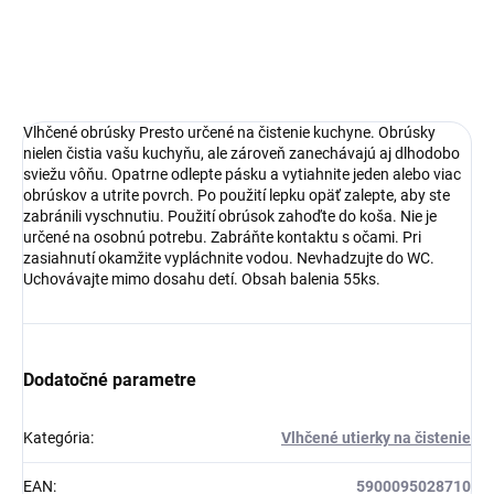
DETAILNÉ INFORMÁCIE
OPÝTAŤ SA
Vlhčené obrúsky Presto určené na čistenie kuchyne. Obrúsky
nielen čistia vašu kuchyňu, ale zároveň zanechávajú aj dlhodobo
sviežu vôňu. Opatrne odlepte pásku a vytiahnite jeden alebo viac
obrúskov a utrite povrch. Po použití lepku opäť zalepte, aby ste
zabránili vyschnutiu. Použití obrúsok zahoďte do koša. Nie je
určené na osobnú potrebu. Zabráňte kontaktu s očami. Pri
zasiahnutí okamžite vypláchnite vodou. Nevhadzujte do WC.
Uchovávajte mimo dosahu detí. Obsah balenia 55ks.
Dodatočné parametre
Kategória
:
Vlhčené utierky na čistenie
EAN
:
5900095028710