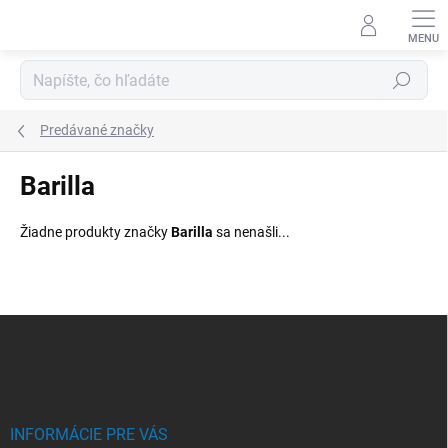
Prejsť
na
obsah
Hľadať
Predávané značky
Barilla
Žiadne produkty značky
Barilla
sa nenašli...
Z
á
p
ä
t
i
INFORMÁCIE PRE VÁS