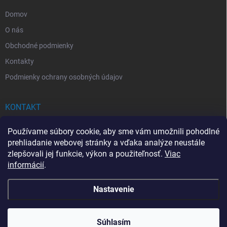
e
Domov
O nás
Obchodné podmienky
Kontakty
Podmienky ochrany osobných údajov
KONTAKT
info
@
drogerkovo.sk
Používame súbory cookie, aby sme vám umožnili pohodlné
prehliadanie webovej stránky a vďaka analýze neustále
zlepšovali jej funkcie, výkon a použiteľnosť.
Viac
informácií
.
📦 Stav objednávky
Nastavenie
Copyright 2026
Drogerkovo
. Všetky práva vyhradené.
Upraviť nastavenie
cookies
Súhlasím