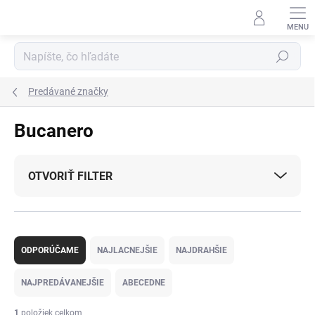
Prejsť
na
obsah
Hľadať
Predávané značky
Bucanero
OTVORIŤ FILTER
R
a
ODPORÚČAME
NAJLACNEJŠIE
NAJDRAHŠIE
d
e
NAJPREDÁVANEJŠIE
ABECEDNE
n
i
1
položiek celkom