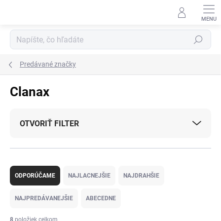
Prejsť
na
obsah
Hľadať
Predávané značky
Clanax
OTVORIŤ FILTER
R
a
ODPORÚČAME
NAJLACNEJŠIE
NAJDRAHŠIE
d
e
NAJPREDÁVANEJŠIE
ABECEDNE
n
i
8
položiek celkom