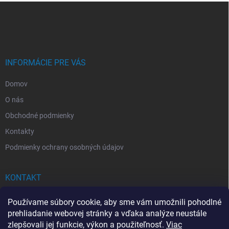
Z
a
á
c
p
i
e
ä
p
t
r
i
INFORMÁCIE PRE VÁS
v
e
k
Domov
y
v
O nás
ý
p
Obchodné podmienky
i
Kontakty
s
u
Podmienky ochrany osobných údajov
KONTAKT
info
@
drogerkovo.sk
Používame súbory cookie, aby sme vám umožnili pohodlné
prehliadanie webovej stránky a vďaka analýze neustále
zlepšovali jej funkcie, výkon a použiteľnosť.
Viac