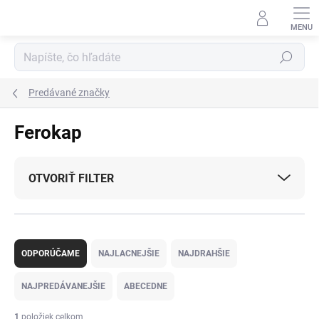
Prejsť
na
obsah
Hľadať
Predávané značky
Ferokap
OTVORIŤ FILTER
R
a
ODPORÚČAME
NAJLACNEJŠIE
NAJDRAHŠIE
d
e
NAJPREDÁVANEJŠIE
ABECEDNE
n
i
1
položiek celkom