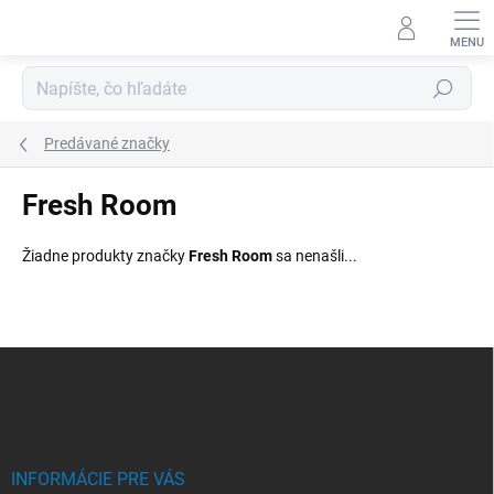
Prejsť
na
obsah
Hľadať
Predávané značky
Fresh Room
Žiadne produkty značky
Fresh Room
sa nenašli...
Z
á
p
ä
t
i
INFORMÁCIE PRE VÁS