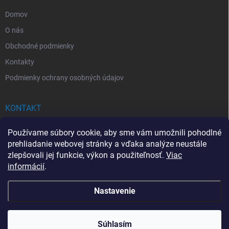
e
Domov
O nás
Obchodné podmienky
Kontakty
Podmienky ochrany osobných údajov
KONTAKT
info
@
drogerkovo.sk
Používame súbory cookie, aby sme vám umožnili pohodlné
prehliadanie webovej stránky a vďaka analýze neustále
zlepšovali jej funkcie, výkon a použiteľnosť.
Viac
informácií
.
📦 Stav objednávky
Nastavenie
Copyright 2026
Drogerkovo
. Všetky práva vyhradené.
Upraviť nastavenie
cookies
Súhlasím