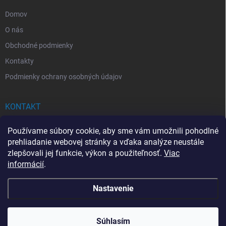
e
Domov
O nás
Obchodné podmienky
Kontakty
Podmienky ochrany osobných údajov
KONTAKT
info
@
drogerkovo.sk
Používame súbory cookie, aby sme vám umožnili pohodlné
prehliadanie webovej stránky a vďaka analýze neustále
zlepšovali jej funkcie, výkon a použiteľnosť.
Viac
informácií
.
📦 Stav objednávky
Nastavenie
Copyright 2026
Drogerkovo
. Všetky práva vyhradené.
Upraviť nastavenie
cookies
Súhlasím