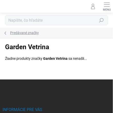
Prejsť
na
obsah
Hľadať
Predávané značky
Garden Vetrina
Žiadne produkty značky
Garden Vetrina
sa nenašli...
Z
á
p
ä
t
i
INFORMÁCIE PRE VÁS