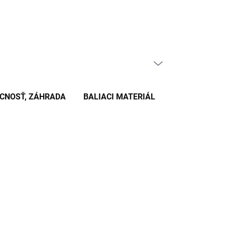
PRÁZDNY KOŠÍK
NÁKUPNÝ
KOŠÍK
CNOSŤ, ZÁHRADA
BALIACI MATERIÁL
KANCELÁRSKE