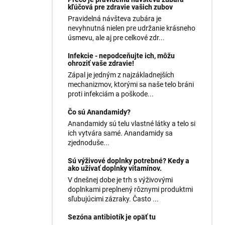
kľúčová pre zdravie vašich zubov
Pravidelná návšteva zubára je
nevyhnutná nielen pre udržanie krásneho
úsmevu, ale aj pre celkové zdr...
Infekcie - nepodceňujte ich, môžu
ohroziť vaše zdravie!
Zápal je jedným z najzákladnejších
mechanizmov, ktorými sa naše telo bráni
proti infekciám a poškode...
Čo sú Anandamidy?
Anandamidy sú telu vlastné látky a telo si
ich vytvára samé. Anandamidy sa
zjednoduše...
Sú výživové doplnky potrebné? Kedy a
ako užívať doplnky vitamínov.
V dnešnej dobe je trh s výživovými
doplnkami preplnený rôznymi produktmi
sľubujúcimi zázraky. Často ...
Sezóna antibiotík je opäť tu