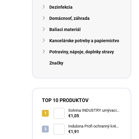
n
Dezinfekcia
e
l
Domácnosť, záhrada
Baliaci materiál
Kancelárske potreby a papierníctvo
Potraviny, nápoje, doplnky stravy
Značky
TOP 10 PRODUKTOV
Solvina INDUSTRY umývacia
pasta na ruky 450g
€1,05
Indulona Profi ochranný krém
na ruky 100ml
€1,91