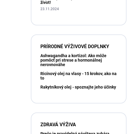
život!
23.11.2024
PRÍRODNÉ VÝŽIVOVÉ DOPLNKY
Ashwagandha a kortizol: Ako môže
pomôcť pri strese a hormonálnej
nerovnováhe
Ricínový olej na vlasy - 15 krokov, ako na
to
Rakytníkový olej - spoznajte jeho účinky
ZDRAVÁ VÝŽIVA
Prečo je pravidelná návšteva zubára