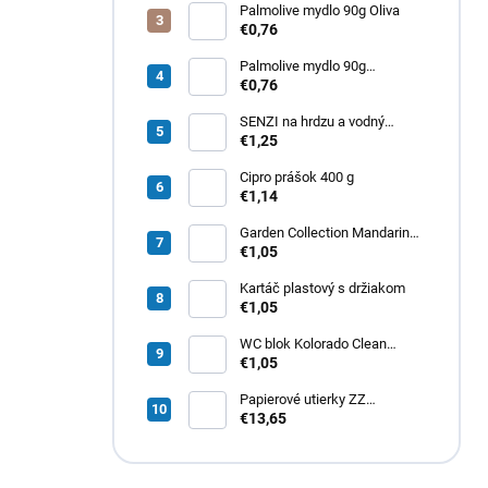
Palmolive mydlo 90g Oliva
€0,76
Palmolive mydlo 90g
Milk&amp;Honey
€0,76
SENZI na hrdzu a vodný
kameň 450 g
€1,25
Cipro prášok 400 g
€1,14
Garden Collection Mandarin
osviežovač vzduchu 300ml
€1,05
Kartáč plastový s držiakom
€1,05
WC blok Kolorado Clean
Aroma Exotické Kvety 40g
€1,05
Papierové utierky ZZ
zelené (4000ks) 1vrst.
€13,65
21x20cm