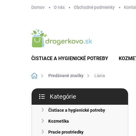
Prejsť
Domov
O nás
Obchodné podmienky
Konta
na
obsah
ČISTIACE A HYGIENICKÉ POTREBY
KOZME
Domov
Predávané značky
Liana
B
Kategórie
o
Preskočiť
č
kategórie
n
Čistiace a hygienické potreby
ý
Kozmetika
p
a
Pracie prostriedky