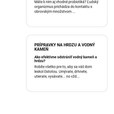
Máte k nim aj vhodné probiotiká? Ľudský
organizmus prichádza do kontaktu s
obrovským množstvom ...
PRÍPRAVKY NA HRDZU A VODNÝ
KAMEŇ
Ako efektívne odstrániť vodný kameň a
hrdzu?
Robíte všetko pre to, aby sa váš dom
leskol čistotou. Umývate, drhnete,
utierate, vysávate... no vžd...
Máte otázku?