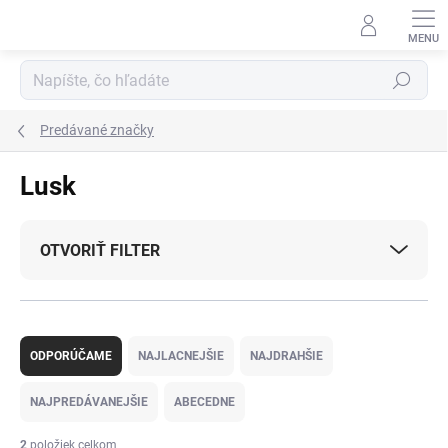
Prejsť
na
obsah
Hľadať
Predávané značky
Lusk
OTVORIŤ FILTER
R
a
ODPORÚČAME
NAJLACNEJŠIE
NAJDRAHŠIE
d
e
NAJPREDÁVANEJŠIE
ABECEDNE
n
i
2
položiek celkom