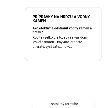
PRÍPRAVKY NA HRDZU A VODNÝ
KAMEŇ
Ako efektívne odstrániť vodný kameň a
hrdzu?
Robíte všetko pre to, aby sa váš dom
leskol čistotou. Umývate, drhnete,
utierate, vysávate... no vžd...
Máte otázku?
Obráťte sa na nás.
Kontaktný formulár