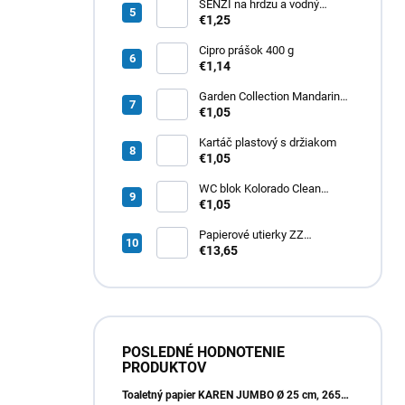
SENZI na hrdzu a vodný
kameň 450 g
€1,25
Cipro prášok 400 g
€1,14
Garden Collection Mandarin
osviežovač vzduchu 300ml
€1,05
Kartáč plastový s držiakom
€1,05
WC blok Kolorado Clean
Aroma Exotické Kvety 40g
€1,05
Papierové utierky ZZ
zelené (4000ks) 1vrst.
€13,65
21x20cm
POSLEDNÉ HODNOTENIE
PRODUKTOV
Toaletný papier KAREN JUMBO Ø 25 cm, 265m, 2vrst. (6ks)