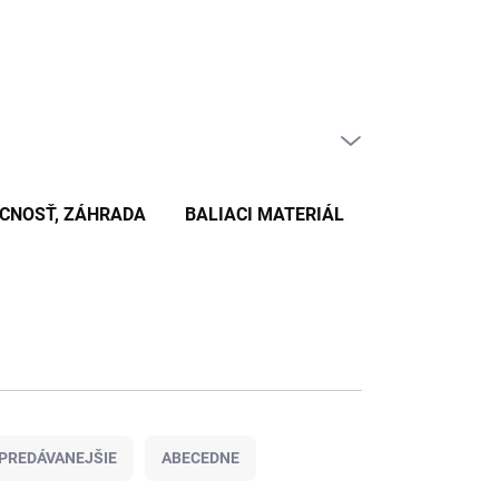
PRÁZDNY KOŠÍK
NÁKUPNÝ
KOŠÍK
CNOSŤ, ZÁHRADA
BALIACI MATERIÁL
KANCELÁRSKE
PREDÁVANEJŠIE
ABECEDNE