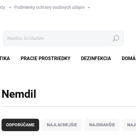
kty
Podmienky ochrany osobných údajov
Hľadať
TIKA
PRACIE PROSTRIEDKY
DEZINFEKCIA
DOMÁ
Nemdil
R
a
ODPORÚČAME
NAJLACNEJŠIE
NAJDRAHŠIE
NAJ
d
e