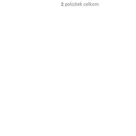
2
položiek celkom
Z4485
ADOM
é