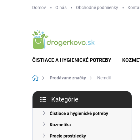
Prejsť
Domov
O nás
Obchodné podmienky
Konta
na
obsah
ČISTIACE A HYGIENICKÉ POTREBY
KOZME
Domov
Predávané značky
Nemdil
B
Kategórie
o
Preskočiť
č
kategórie
n
Čistiace a hygienické potreby
ý
Kozmetika
p
a
Pracie prostriedky