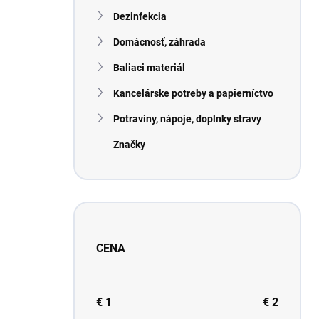
n
Dezinfekcia
e
l
Domácnosť, záhrada
Baliaci materiál
Kancelárske potreby a papierníctvo
Potraviny, nápoje, doplnky stravy
Značky
CENA
€
1
€
2