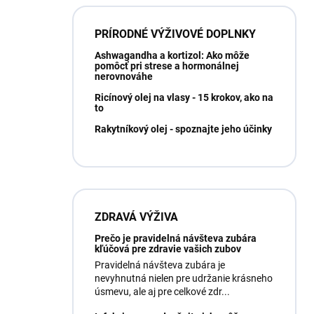
PRÍRODNÉ VÝŽIVOVÉ DOPLNKY
Ashwagandha a kortizol: Ako môže
pomôcť pri strese a hormonálnej
nerovnováhe
Ricínový olej na vlasy - 15 krokov, ako na
to
Rakytníkový olej - spoznajte jeho účinky
ZDRAVÁ VÝŽIVA
Prečo je pravidelná návšteva zubára
kľúčová pre zdravie vašich zubov
Pravidelná návšteva zubára je
nevyhnutná nielen pre udržanie krásneho
úsmevu, ale aj pre celkové zdr...