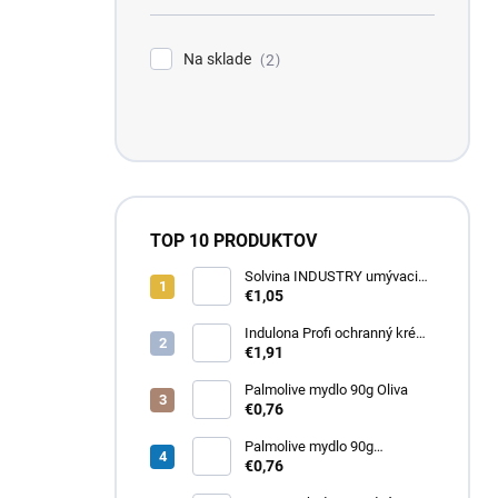
Na sklade
2
TOP 10 PRODUKTOV
Solvina INDUSTRY umývacia
pasta na ruky 450g
€1,05
Indulona Profi ochranný krém
na ruky 100ml
€1,91
Palmolive mydlo 90g Oliva
€0,76
Palmolive mydlo 90g
Milk&amp;Honey
€0,76