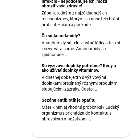
Infekcie - nepodceňujte ich, môžu
ohroziť vaše zdravie!
Zápal je jedným z najzákladnejších
mechanizmov, ktorými sa naše telo bráni
proti infekciám a poškode...
Čo sú Anandamidy?
Anandamidy sú telu vlastné látky a telo si
ich vytvára samé. Anandamidy sa
zjednoduše...
Sú výživové doplnky potrebné? Kedy a
ako užívať doplnky vitamínov.
V dnešnej dobe je trh s výživovými
doplnkami preplnený rôznymi produktmi
sľubujúcimi zázraky. Často ...
Sezóna antibiotík je opäť tu
Máte k nim aj vhodné probiotiká? Ľudský
organizmus prichádza do kontaktu s
obrovským množstvom ...