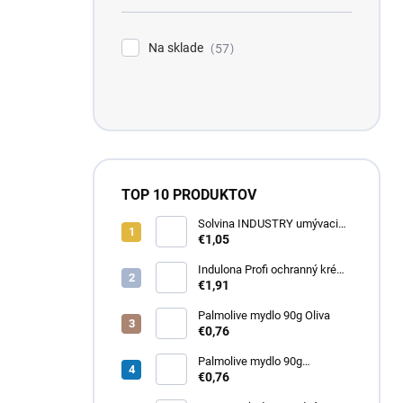
Na sklade
57
TOP 10 PRODUKTOV
Solvina INDUSTRY umývacia
pasta na ruky 450g
€1,05
Indulona Profi ochranný krém
na ruky 100ml
€1,91
Palmolive mydlo 90g Oliva
€0,76
Palmolive mydlo 90g
Milk&amp;Honey
€0,76