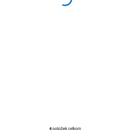
TIP
SKLADEM
SKLADOM
PROLIX gumenné
Rukavice gumenné –
rukavice do
veľkosť L, 26 × 17 cm
domácnosti č.XL
€1,69
€1,31
Do košíka
Do košíka
4
položiek celkom