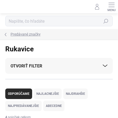
Prejsť
na
obsah
Hľadať
Predávané značky
Rukavice
OTVORIŤ FILTER
R
a
ODPORÚČAME
NAJLACNEJŠIE
NAJDRAHŠIE
d
e
NAJPREDÁVANEJŠIE
ABECEDNE
n
i
4
položiek celkom