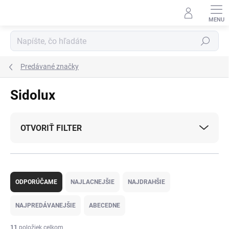
Prejsť
na
obsah
Hľadať
Predávané značky
Sidolux
OTVORIŤ FILTER
R
a
ODPORÚČAME
NAJLACNEJŠIE
NAJDRAHŠIE
d
e
NAJPREDÁVANEJŠIE
ABECEDNE
n
i
11
položiek celkom