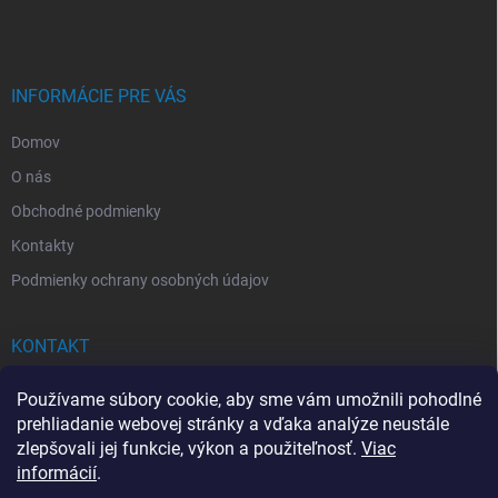
c
p
i
e
ä
p
t
r
i
INFORMÁCIE PRE VÁS
v
e
k
Domov
y
v
O nás
ý
p
Obchodné podmienky
i
Kontakty
s
u
Podmienky ochrany osobných údajov
KONTAKT
info
@
drogerkovo.sk
Používame súbory cookie, aby sme vám umožnili pohodlné
prehliadanie webovej stránky a vďaka analýze neustále
zlepšovali jej funkcie, výkon a použiteľnosť.
Viac
informácií
.