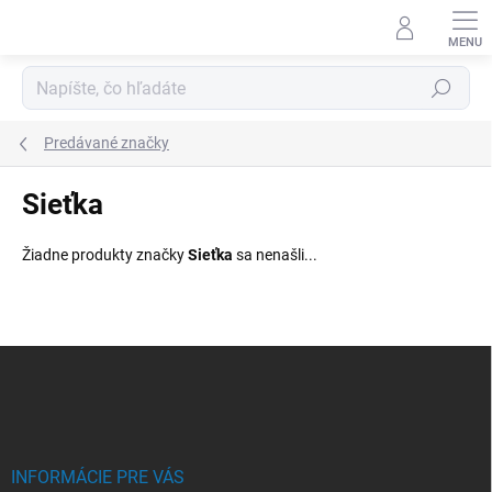
Prejsť
na
obsah
Hľadať
Predávané značky
Sieťka
Žiadne produkty značky
Sieťka
sa nenašli...
Z
á
p
ä
t
i
INFORMÁCIE PRE VÁS