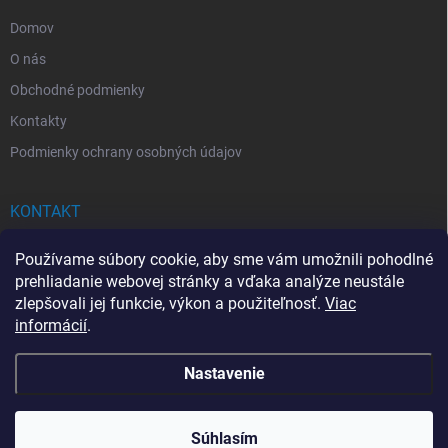
e
Domov
O nás
Obchodné podmienky
Kontakty
Podmienky ochrany osobných údajov
KONTAKT
info
@
drogerkovo.sk
Používame súbory cookie, aby sme vám umožnili pohodlné
prehliadanie webovej stránky a vďaka analýze neustále
zlepšovali jej funkcie, výkon a použiteľnosť.
Viac
informácií
.
📦 Stav objednávky
Nastavenie
Copyright 2026
Drogerkovo
. Všetky práva vyhradené.
Upraviť nastavenie
cookies
Súhlasím