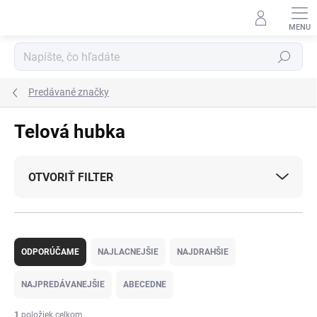
Prejsť
na
obsah
Hľadať
Predávané značky
Telová hubka
OTVORIŤ FILTER
R
a
ODPORÚČAME
NAJLACNEJŠIE
NAJDRAHŠIE
d
e
NAJPREDÁVANEJŠIE
ABECEDNE
n
i
1
položiek celkom