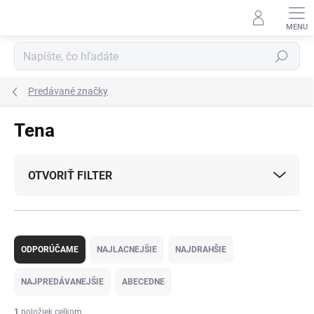
Prejsť
na
obsah
Hľadať
Predávané značky
Tena
OTVORIŤ FILTER
R
a
ODPORÚČAME
NAJLACNEJŠIE
NAJDRAHŠIE
d
e
NAJPREDÁVANEJŠIE
ABECEDNE
n
i
1
položiek celkom