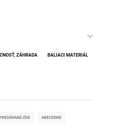
PRÁZDNY KOŠÍK
NÁKUPNÝ
KOŠÍK
CNOSŤ, ZÁHRADA
BALIACI MATERIÁL
KANCELÁRSKE
PREDÁVANEJŠIE
ABECEDNE