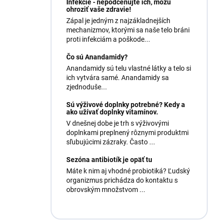
Infekcie - nepodceňujte ich, môžu
ohroziť vaše zdravie!
Zápal je jedným z najzákladnejších
mechanizmov, ktorými sa naše telo bráni
proti infekciám a poškode...
Čo sú Anandamidy?
Anandamidy sú telu vlastné látky a telo si
ich vytvára samé. Anandamidy sa
zjednoduše...
Sú výživové doplnky potrebné? Kedy a
ako užívať doplnky vitamínov.
V dnešnej dobe je trh s výživovými
doplnkami preplnený rôznymi produktmi
sľubujúcimi zázraky. Často ...
Sezóna antibiotík je opäť tu
Máte k nim aj vhodné probiotiká? Ľudský
organizmus prichádza do kontaktu s
obrovským množstvom ...