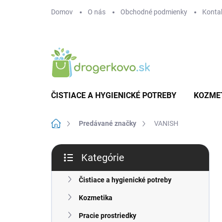
Prejsť
Domov
O nás
Obchodné podmienky
Konta
na
obsah
ČISTIACE A HYGIENICKÉ POTREBY
KOZME
Domov
Predávané značky
VANISH
B
Kategórie
o
Preskočiť
č
kategórie
n
Čistiace a hygienické potreby
ý
Kozmetika
p
a
Pracie prostriedky