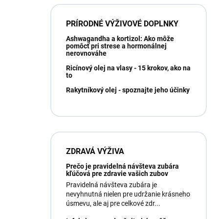
PRÍRODNÉ VÝŽIVOVÉ DOPLNKY
Ashwagandha a kortizol: Ako môže
pomôcť pri strese a hormonálnej
nerovnováhe
Ricínový olej na vlasy - 15 krokov, ako na
to
Rakytníkový olej - spoznajte jeho účinky
ZDRAVÁ VÝŽIVA
Prečo je pravidelná návšteva zubára
kľúčová pre zdravie vašich zubov
Pravidelná návšteva zubára je
nevyhnutná nielen pre udržanie krásneho
úsmevu, ale aj pre celkové zdr...