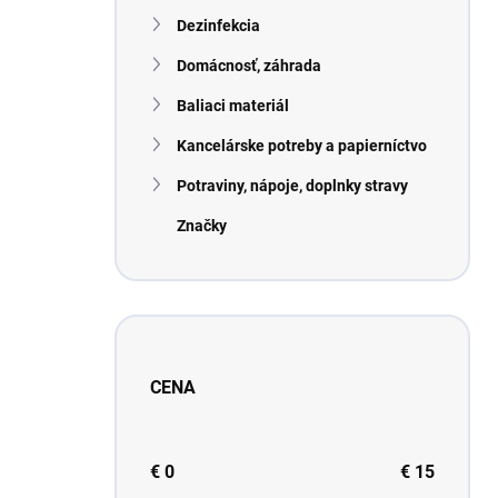
n
Dezinfekcia
e
l
Domácnosť, záhrada
Baliaci materiál
Kancelárske potreby a papierníctvo
Potraviny, nápoje, doplnky stravy
Značky
CENA
€
0
€
15