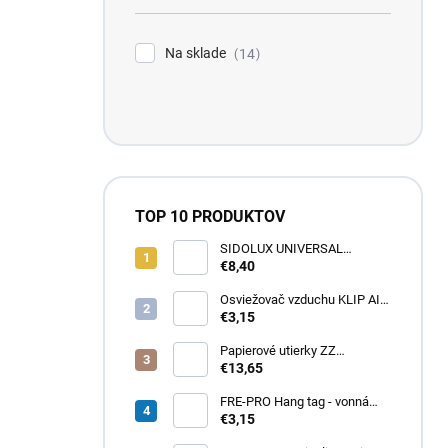
Na sklade
14
TOP 10 PRODUKTOV
SIDOLUX UNIVERSAL
Marseillské mydlo s
€8,40
levanduľou 5L
Osviežovač vzduchu KLIP AIR
TROPICAL
€3,15
Papierové utierky ZZ
zelené (4000ks) 1vrst.
€13,65
21x20cm
FRE-PRO Hang tag - vonná
gelová záveska Spiced Apple
€3,15
1ks