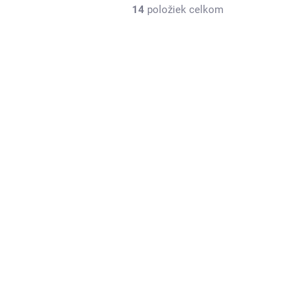
14
položiek celkom
TIP
16613
-EZ11246
ADOM
SKLADOM
na
Vanish Oxi Action na
ie
škvrny 100ml
v1
€0,81
Do košíka