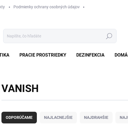
kty
Podmienky ochrany osobných údajov
Hľadať
TIKA
PRACIE PROSTRIEDKY
DEZINFEKCIA
DOMÁ
VANISH
R
a
ODPORÚČAME
NAJLACNEJŠIE
NAJDRAHŠIE
NAJ
d
e