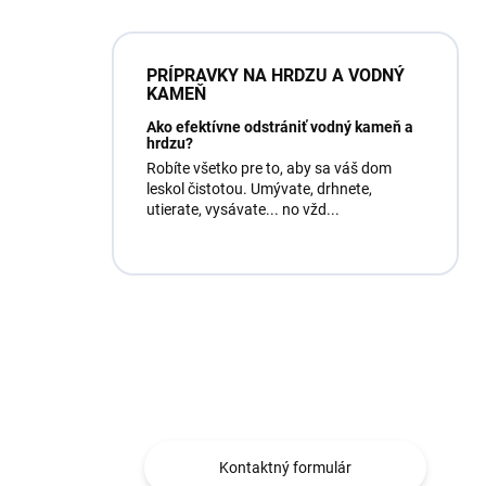
PRÍPRAVKY NA HRDZU A VODNÝ
KAMEŇ
Ako efektívne odstrániť vodný kameň a
hrdzu?
Robíte všetko pre to, aby sa váš dom
leskol čistotou. Umývate, drhnete,
utierate, vysávate... no vžd...
Máte otázku?
Obráťte sa na nás.
Kontaktný formulár