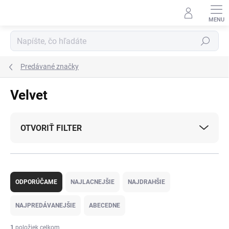
Prejsť
na
obsah
Hľadať
Predávané značky
Velvet
OTVORIŤ FILTER
R
a
ODPORÚČAME
NAJLACNEJŠIE
NAJDRAHŠIE
d
e
NAJPREDÁVANEJŠIE
ABECEDNE
n
i
1
položiek celkom