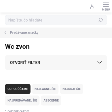
Prejsť
na
obsah
Hľadať
Predávané značky
Wc zvon
OTVORIŤ FILTER
R
a
ODPORÚČAME
NAJLACNEJŠIE
NAJDRAHŠIE
d
e
NAJPREDÁVANEJŠIE
ABECEDNE
n
i
1
položiek celkom