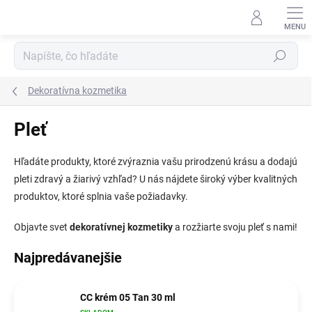
Prejsť
na
obsah
Hľadať
Dekoratívna kozmetika
Pleť
Hľadáte produkty, ktoré zvýraznia vašu prirodzenú krásu a dodajú
pleti zdravý a žiarivý vzhľad? U nás
nájdete široký výber kvalitných
produktov, ktoré splnia vaše požiadavky.
Objavte svet
dekoratívnej kozmetiky
a rozžiarte svoju pleť s nami!
Najpredávanejšie
CC krém 05 Tan 30 ml