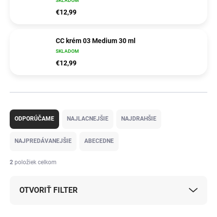
SKLADOM
€12,99
CC krém 03 Medium 30 ml
SKLADOM
€12,99
R
a
ODPORÚČAME
NAJLACNEJŠIE
NAJDRAHŠIE
d
e
NAJPREDÁVANEJŠIE
ABECEDNE
n
i
2
položiek celkom
e
p
OTVORIŤ FILTER
r
o
d