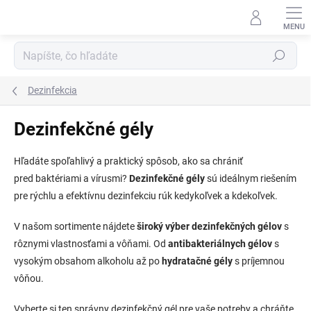
Prejsť
na
obsah
Hľadať
Dezinfekcia
Dezinfekčné gély
Hľadáte spoľahlivý a praktický spôsob, ako sa chrániť
pred
baktériami
a
vírusmi
?
Dezinfekčné gély
sú ideálnym riešením
pre rýchlu a efektívnu dezinfekciu rúk kedykoľvek a kdekoľvek.
V našom sortimente nájdete
široký výber dezinfekčných gélov
s
rôznymi vlastnosťami a vôňami. Od
antibakteriálnych
gélov
s
vysokým obsahom alkoholu až po
hydratačné gély
s príjemnou
vôňou.
Vyberte si ten správny dezinfekčný gél pre vaše potreby a chráňte