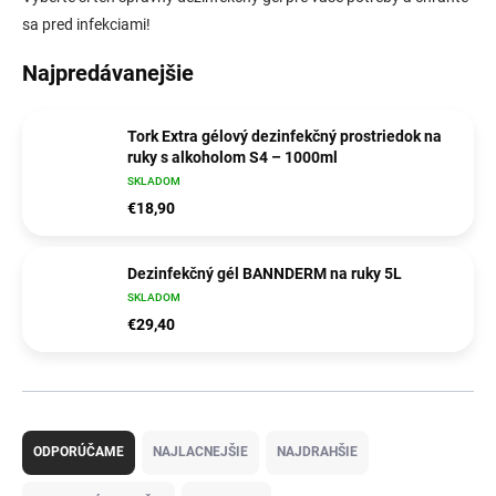
sa pred
infekciami
!
Najpredávanejšie
Tork Extra gélový dezinfekčný prostriedok na
ruky s alkoholom S4 – 1000ml
SKLADOM
€18,90
Dezinfekčný gél BANNDERM na ruky 5L
SKLADOM
€29,40
R
a
ODPORÚČAME
NAJLACNEJŠIE
NAJDRAHŠIE
d