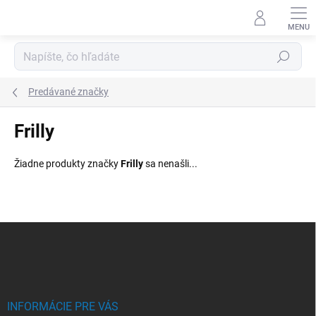
Prejsť
na
obsah
Hľadať
Predávané značky
Frilly
Žiadne produkty značky
Frilly
sa nenašli...
Z
á
p
ä
t
i
INFORMÁCIE PRE VÁS