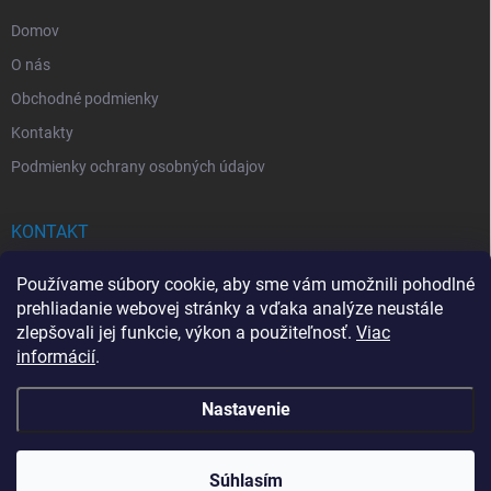
e
Domov
O nás
Obchodné podmienky
Kontakty
Podmienky ochrany osobných údajov
KONTAKT
info
@
drogerkovo.sk
Používame súbory cookie, aby sme vám umožnili pohodlné
prehliadanie webovej stránky a vďaka analýze neustále
zlepšovali jej funkcie, výkon a použiteľnosť.
Viac
informácií
.
📦 Stav objednávky
Nastavenie
Copyright 2026
Drogerkovo
. Všetky práva vyhradené.
Upraviť nastavenie
cookies
Súhlasím