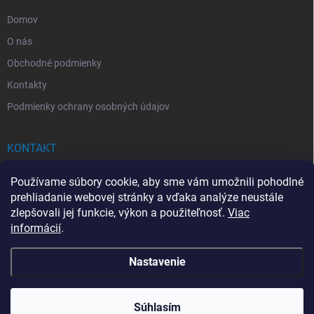
e
Domov
O nás
Obchodné podmienky
Kontakty
Podmienky ochrany osobných údajov
KONTAKT
info
@
drogerkovo.sk
Používame súbory cookie, aby sme vám umožnili pohodlné
prehliadanie webovej stránky a vďaka analýze neustále
zlepšovali jej funkcie, výkon a použiteľnosť.
Viac
informácií
.
📦 Stav objednávky
Nastavenie
Copyright 2026
Drogerkovo
. Všetky práva vyhradené.
Upraviť nastavenie
cookies
Súhlasím