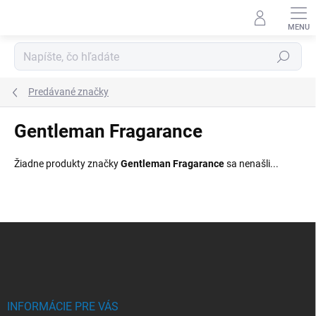
Prejsť
na
obsah
Hľadať
Predávané značky
Gentleman Fragarance
Žiadne produkty značky
Gentleman Fragarance
sa nenašli...
Z
á
p
ä
t
i
INFORMÁCIE PRE VÁS