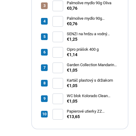
Palmolive mydlo 90g Oliva
€0,76
Palmolive mydlo 90g
Milk&amp;Honey
€0,76
SENZI na hrdzu a vodný
kameň 450 g
€1,25
Cipro prášok 400 g
€1,14
Garden Collection Mandarin
osviežovač vzduchu 300ml
€1,05
Kartáč plastový s držiakom
€1,05
WC blok Kolorado Clean
Aroma Exotické Kvety 40g
€1,05
Papierové utierky ZZ
zelené (4000ks) 1vrst.
€13,65
21x20cm