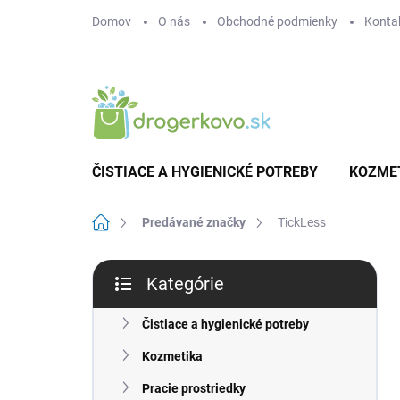
Prejsť
Domov
O nás
Obchodné podmienky
Konta
na
obsah
ČISTIACE A HYGIENICKÉ POTREBY
KOZME
Domov
Predávané značky
TickLess
B
Kategórie
o
Preskočiť
č
kategórie
n
Čistiace a hygienické potreby
ý
Kozmetika
p
a
Pracie prostriedky