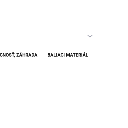
PRÁZDNY KOŠÍK
NÁKUPNÝ
KOŠÍK
CNOSŤ, ZÁHRADA
BALIACI MATERIÁL
KANCELÁRSKE