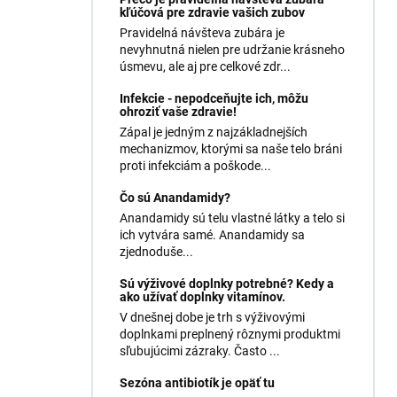
kľúčová pre zdravie vašich zubov
Pravidelná návšteva zubára je
nevyhnutná nielen pre udržanie krásneho
úsmevu, ale aj pre celkové zdr...
Infekcie - nepodceňujte ich, môžu
ohroziť vaše zdravie!
Zápal je jedným z najzákladnejších
mechanizmov, ktorými sa naše telo bráni
proti infekciám a poškode...
Čo sú Anandamidy?
Anandamidy sú telu vlastné látky a telo si
ich vytvára samé. Anandamidy sa
zjednoduše...
Sú výživové doplnky potrebné? Kedy a
ako užívať doplnky vitamínov.
V dnešnej dobe je trh s výživovými
doplnkami preplnený rôznymi produktmi
sľubujúcimi zázraky. Často ...
Sezóna antibiotík je opäť tu