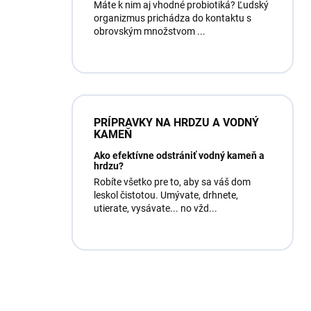
Máte k nim aj vhodné probiotiká? Ľudský
organizmus prichádza do kontaktu s
obrovským množstvom ...
PRÍPRAVKY NA HRDZU A VODNÝ
KAMEŇ
Ako efektívne odstrániť vodný kameň a
hrdzu?
Robíte všetko pre to, aby sa váš dom
leskol čistotou. Umývate, drhnete,
utierate, vysávate... no vžd...
Máte otázku?