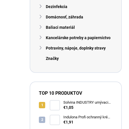
n
Dezinfekcia
e
l
Domácnosť, záhrada
Baliaci materiál
Kancelárske potreby a papierníctvo
Potraviny, nápoje, doplnky stravy
Značky
TOP 10 PRODUKTOV
Solvina INDUSTRY umývacia
pasta na ruky 450g
€1,05
Indulona Profi ochranný krém
na ruky 100ml
€1,91