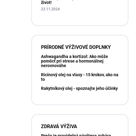
život!
23.11.2024
PRÍRODNÉ VÝŽIVOVÉ DOPLNKY
Ashwagandha a kortizol: Ako môže
pomôcť pri strese a hormonálnej
nerovnováhe
Ricínový olej na vlasy - 15 krokov, ako na
to
Rakytníkový olej - spoznajte jeho účinky
ZDRAVÁ VÝŽIVA
Prečo je pravidelná návšteva zubára